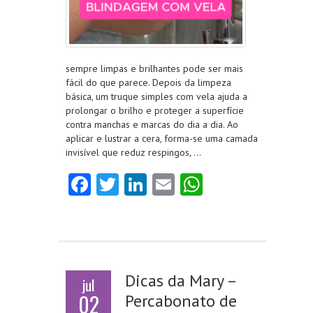
sempre limpas e brilhantes pode ser mais
fácil do que parece. Depois da limpeza
básica, um truque simples com vela ajuda a
prolongar o brilho e proteger a superfície
contra manchas e marcas do dia a dia. Ao
aplicar e lustrar a cera, forma-se uma camada
invisível que reduz respingos, …
Fa
T
Li
E
W
ce
w
nk
m
ha
b
itt
e
ai
ts
o
er
dI
l
A
o
n
p
Dicas da Mary –
jul
k
p
02
Percabonato de