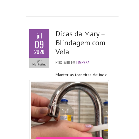
ce
w
nk
m
ha
b
itt
e
ai
ts
o
er
dI
l
A
o
n
p
Dicas da Mary –
jul
k
p
09
Blindagem com
Vela
2026
por
POSTADO EM
LIMPEZA
Marketing
Manter as torneiras de inox