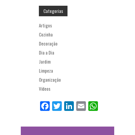
Categorias
Artigos
Cozinha
Decoração
Dia a Dia
Jardim
Limpeza
Organização
Vídeos
Fa
Tw
Li
E
W
ce
itt
nk
m
ha
bo
er
ed
ail
ts
ok
In
Ap