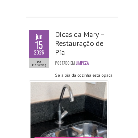
ce
w
nk
m
ha
b
itt
e
ai
ts
o
er
dI
l
A
o
n
p
Dicas da Mary –
jun
k
p
15
Restauração de
Pia
2026
por
POSTADO EM
LIMPEZA
Marketing
Se a pia da cozinha está opaca