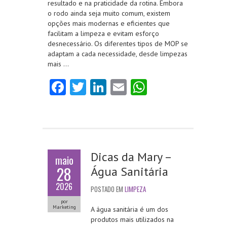
resultado e na praticidade da rotina. Embora
o rodo ainda seja muito comum, existem
opções mais modernas e eficientes que
facilitam a limpeza e evitam esforço
desnecessário. Os diferentes tipos de MOP se
adaptam a cada necessidade, desde limpezas
mais …
Fa
T
Li
E
W
ce
w
nk
m
ha
b
itt
e
ai
ts
o
er
dI
l
A
o
n
p
Dicas da Mary –
maio
k
p
28
Água Sanitária
2026
POSTADO EM
LIMPEZA
por
Marketing
A água sanitária é um dos
produtos mais utilizados na