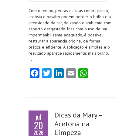
Com o tempo, pedras escuras como granito,
ardósia e basalto podem perder o brilho e a
intensidade da cor, deixando o ambiente com
aspecto desgastado. Mas com o uso de um
impermeabilizante adequado, é possível
restaurar a aparência original de forma
prática e eficiente. A aplicação é simples e o
resultado aparece rapidamente: mais brilho,
…
Fa
T
Li
E
W
ce
w
nk
m
ha
b
itt
e
ai
ts
o
er
dI
l
A
o
n
p
Dicas da Mary –
jul
k
p
20
Acetona na
Limpeza
2026