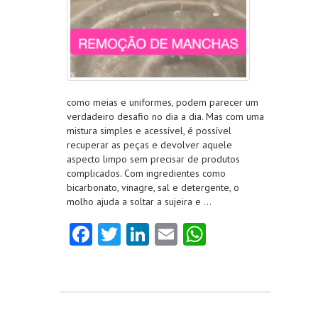
como meias e uniformes, podem parecer um
verdadeiro desafio no dia a dia. Mas com uma
mistura simples e acessível, é possível
recuperar as peças e devolver aquele
aspecto limpo sem precisar de produtos
complicados. Com ingredientes como
bicarbonato, vinagre, sal e detergente, o
molho ajuda a soltar a sujeira e …
Fa
T
Li
E
W
ce
w
nk
m
ha
b
itt
e
ai
ts
o
er
dI
l
A