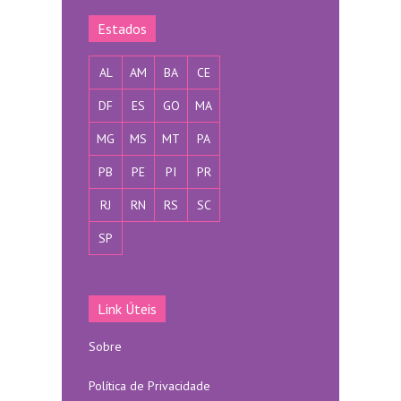
p
Estados
AL
AM
BA
CE
DF
ES
GO
MA
MG
MS
MT
PA
PB
PE
PI
PR
RJ
RN
RS
SC
SP
Link Úteis
Sobre
Política de Privacidade