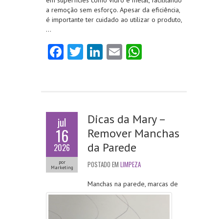
em superfícies como vidro e metal, facilitando
a remoção sem esforço. Apesar da eficiência,
é importante ter cuidado ao utilizar o produto,
…
Fa
T
Li
E
W
ce
w
nk
m
ha
b
itt
e
ai
ts
o
er
dI
l
A
o
n
p
Dicas da Mary –
jul
k
p
16
Remover Manchas
da Parede
2026
por
POSTADO EM
LIMPEZA
Marketing
Manchas na parede, marcas de