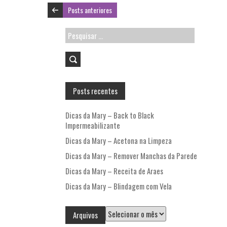
o
n
p
Posts anteriores
k
p
Pesquisar
por:
Posts recentes
Dicas da Mary – Back to Black
Impermeabilizante
Dicas da Mary – Acetona na Limpeza
Dicas da Mary – Remover Manchas da Parede
Dicas da Mary – Receita de Araes
Dicas da Mary – Blindagem com Vela
Arquivos
Arquivos