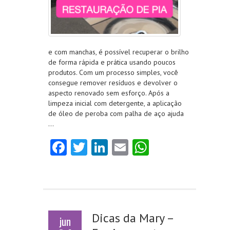
e com manchas, é possível recuperar o brilho
de forma rápida e prática usando poucos
produtos. Com um processo simples, você
consegue remover resíduos e devolver o
aspecto renovado sem esforço. Após a
limpeza inicial com detergente, a aplicação
de óleo de peroba com palha de aço ajuda
…
Fa
T
Li
E
W
ce
w
nk
m
ha
b
itt
e
ai
ts
o
er
dI
l
A
o
n
p
Dicas da Mary –
jun
k
p