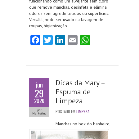
funcionando como um alvejante sem cloro
que remove manchas, desinfeta e elimina
odores sem agredir tecidos ou superfícies.
Versátil, pode ser usado na lavagem de
roupas, higienização …
Fa
T
Li
E
W
ce
w
nk
m
ha
b
itt
e
ai
ts
o
er
dI
l
A
o
n
p
Dicas da Mary –
jun
k
p
29
Espuma de
Limpeza
2026
por
POSTADO EM
LIMPEZA
Marketing
Manchas no box do banheiro,