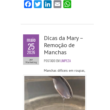
Fa
T
Li
E
W
ce
w
nk
m
ha
b
itt
e
ai
ts
o
er
dI
l
A
o
n
p
Dicas da Mary –
maio
k
p
25
Remoção de
Manchas
2026
por
POSTADO EM
LIMPEZA
Marketing
Manchas difíceis em roupas,