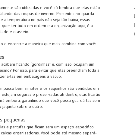
amente são utilizadas e você só lembra que elas estão
 falando das roupas de inverno. Presentes no guarda-
e a temperatura no país não seja tão baixa, essas
 quer ter tudo em ordem e a organização aqui, é a
dade e o asseio.
rio e encontre a maneira que mais combina com você:
es
 acabam ficando “gordinhas” e, com isso, ocupam um
esmo? Por isso, para evitar que elas preencham toda a
mazená-las em embalagens à vácuo.
um passo bem simples e os saquinhos são vendidos em
 estejam seguras e preservadas ali dentro, elas ficarão
 irá embora, garantindo que você possa guardá-las sem
 jaqueta sobre o outro.
as pequenas
meias e pantufas que ficam sem um espaço específico
em caixas organizadoras. Você pode até mesmo separá-