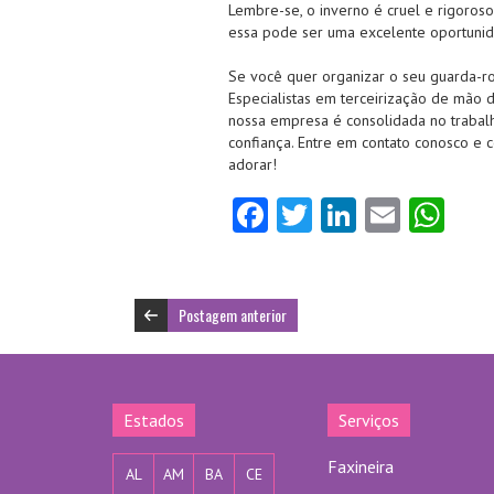
Lembre-se, o inverno é cruel e rigor
essa pode ser uma excelente oportunid
Se você quer organizar o seu guarda-r
Especialistas em terceirização de mão 
nossa empresa é consolidada no trabalh
confiança. Entre em contato conosco e
adorar!
Fa
T
Li
E
W
ce
w
nk
m
ha
b
itt
e
ai
ts
o
er
dI
l
A
Postagem anterior
o
n
p
k
p
Estados
Serviços
Faxineira
AL
AM
BA
CE