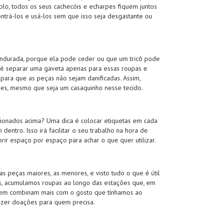
plo, todos os seus cachecóis e echarpes fiquem juntos
ntrá-los e usá-los sem que isso seja desgastante ou
ndurada, porque ela pode ceder ou que um tricô pode
l é separar uma gaveta apenas para essas roupas e
para que as peças não sejam danificadas. Assim,
es, mesmo que seja um casaquinho nesse tecido.
cionados acima? Uma dica é colocar etiquetas em cada
dentro. Isso irá facilitar o seu trabalho na hora de
brir espaço por espaço para achar o que quer utilizar.
s peças maiores, as menores, e visto tudo o que é útil
es, acumulamos roupas ao longo das estações que, em
 nem combinam mais com o gosto que tínhamos ao
azer doações para quem precisa.