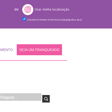
Usar minha localização
OU
Concordo em fornecer minha localização geográfica atual.
IMENTO
SEJA UM FRANQUEADO
Pesquisar
por: