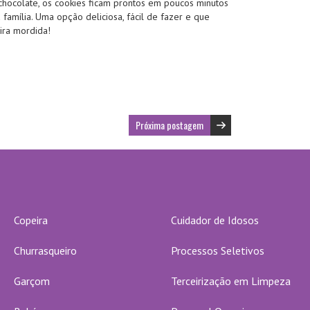
chocolate, os cookies ficam prontos em poucos minutos
 família. Uma opção deliciosa, fácil de fazer e que
ira mordida!
Próxima postagem
Copeira
Cuidador de Idosos
Churrasqueiro
Processos Seletivos
Garçom
Terceirização em Limpeza