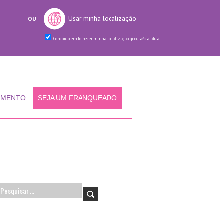
Usar minha localização
OU
Concordo em fornecer minha localização geográfica atual.
IMENTO
SEJA UM FRANQUEADO
Pesquisar
por: