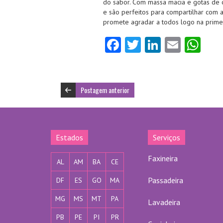
do sabor. Com massa macia e gotas de 
e são perfeitos para compartilhar com a
promete agradar a todos logo na prime
Fa
T
Li
E
W
ce
w
nk
m
ha
b
itt
e
ai
ts
o
er
dI
l
A
Postagem anterior
o
n
p
k
p
Estados
Serviços
Faxineira
AL
AM
BA
CE
Passadeira
DF
ES
GO
MA
MG
MS
MT
PA
Lavadeira
PB
PE
PI
PR