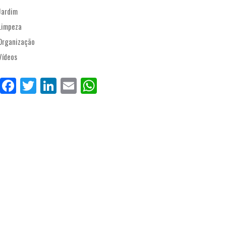
Jardim
Limpeza
Organização
Vídeos
Fa
Tw
Li
E
W
ce
itt
nk
m
ha
bo
er
ed
ail
ts
ok
In
Ap
p