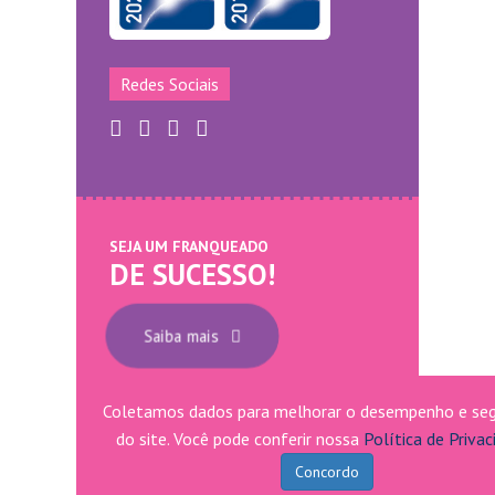
Redes Sociais
SEJA UM FRANQUEADO
DE SUCESSO!
Saiba mais
Coletamos dados para melhorar o desempenho e se
Mary Help - © 2011 - 2026 - Todos os direitos
do site. Você pode conferir nossa
Política de Privac
reservados
Marketing Digital Sunset