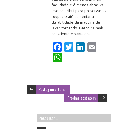
facilidade e é menos abrasiva.
Isso contribui para preservar as
roupas e até aumentar a
durabilidade da máquina de
lavar, tornando a escolha mais
consciente e vantajosa!
Fa
T
Li
E
ce
w
nk
m
W
b
itt
e
ai
ha
o
er
dI
l
ts
o
n
A
Postagem anterior
k
p
Próxima postagem
p
Pesquisar
por: