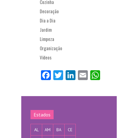
Cozinha
Decoração
Dia a Dia
Jardim
Limpeza
Organização
Vídeos
Fa
Tw
Li
E
W
ce
itt
nk
m
ha
bo
er
ed
ail
ts
ok
In
Ap
p
Estados
AL
AM
BA
CE