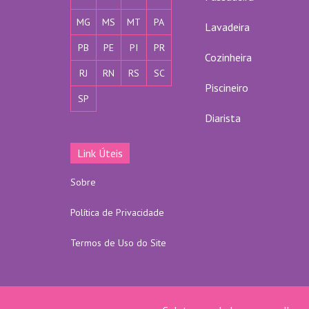
MG
MS
MT
PA
Lavadeira
PB
PE
PI
PR
Cozinheira
RJ
RN
RS
SC
Piscineiro
SP
Diarista
Link Úteis
Sobre
Política de Privacidade
Termos de Uso do Site