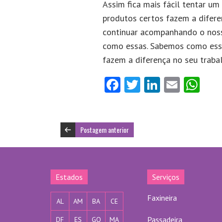
Assim fica mais fácil tentar u
produtos certos fazem a difere
continuar acompanhando o nos
como essas. Sabemos como ess
fazem a diferença no seu traba
Fa
T
Li
E
W
ce
w
nk
m
ha
b
itt
e
ai
ts
o
er
dI
l
A
Postagem anterior
o
n
p
k
p
Estados
Serviços
Faxineira
AL
AM
BA
CE
Passadeira
DF
ES
GO
MA