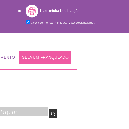
Usar minha localização
OU
Concordo em fornecer minha localização geográfica atual.
IMENTO
SEJA UM FRANQUEADO
Pesquisar
por: